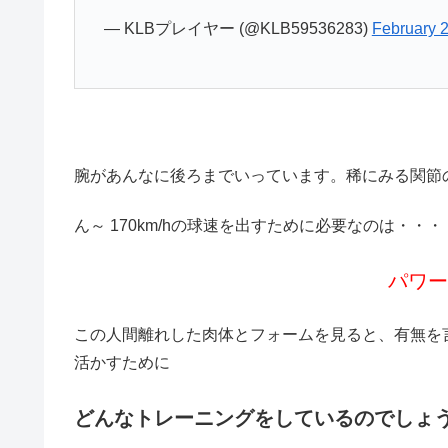
— KLBプレイヤー (@KLB59536283)
February 
腕があんなに後ろまでいっています。稀にみる関節
ん～ 170km/hの球速を出すために必要なのは・・・
パワ
この人間離れした肉体とフォームを見ると、有無を
活かすために
どんなトレーニングをしているのでしょ