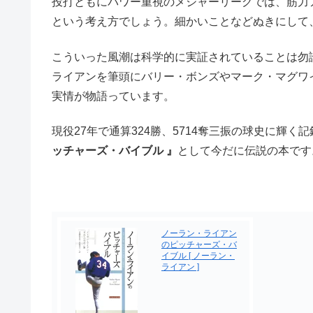
投打ともにパワー重視のメジャーリーグでは、筋力ア
という考え方でしょう。細かいことなどぬきにして
こういった風潮は科学的に実証されていることは勿論、
ライアンを筆頭にバリー・ボンズやマーク・マグワ
実情が物語っています。
現役27年で通算324勝、5714奪三振の球史に輝
ッチャーズ・バイブル 』
として今だに伝説の本です
ノーラン・ライアン
のピッチャーズ・バ
イブル [ ノーラン・
ライアン ]