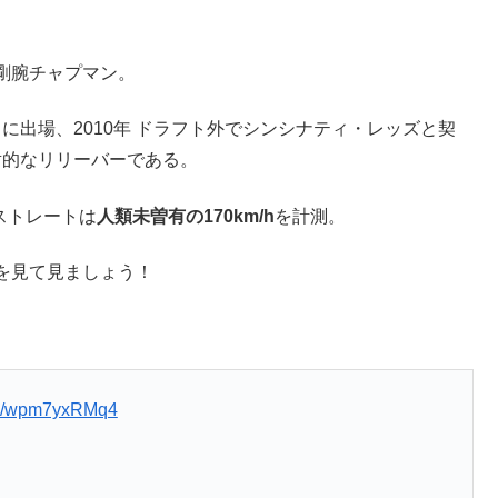
剛腕チャプマン。
クに出場、2010年 ドラフト外でシンシナティ・レッズと契
対的なリリーバーである。
ストレートは
人類未曽有の170km/h
を計測。
を見て見ましょう！
com/wpm7yxRMq4