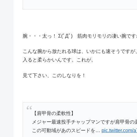
腕・・・太っ！ Σ(ﾟДﾟ) 筋肉モリモリの凄い腕で
こんな腕から放たれる球は、いかにも速そうですが
入ると柔らかいんです。これが。
見て下さい、このしなりを！
【肩甲骨の柔軟性】
メジャー最速投手チャップマンですが肩甲骨の柔軟性
この可動域があのスピードを…
pic.twitter.com