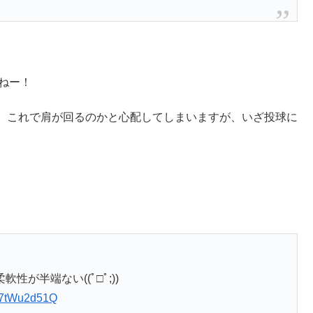
すねー！
、これで肩が回るのかと心配してしまいますが、いざ投球に
が半端ない((ﾟ□ﾟ;))
/a7tWu2d51Q